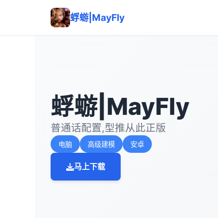
蜉蝣|MayFly
蜉蝣|MayFly
普通话配置,型推从此正版
电脑
高级建模
安卓
马上下载