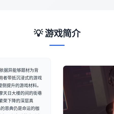
💡 游戏简介
序，依据异能够题材为背
用者带抵沉浸式的游戏
整侧提升的游戏材料。
摩天日大楼的间的街巷
繁荣下降的深层真
赐的恩典仍是命运的枷