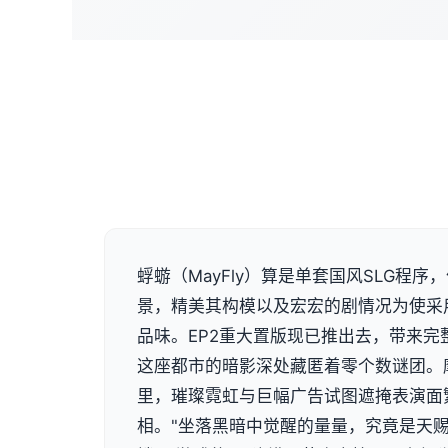
蜉蝣（MayFly）算是单套国风SLG程
景，精美其构模以及宏宏的剧情况为使采
品味。EP2重大置版现已推出去，带来完
这座都市的暗影深处藏匿着零个数谜团。
里，璀璨霓虹与巨幅广告试图遮掩表演面
相。"坐落黑暗中觉醒的量量，究竟是天