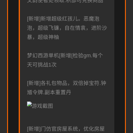
文韵使者处领取.积部可兑换商品
[新增]新增超级红孩儿。恶魔泡
泡，超级飞镰，自在情袁，进阶沙
暴，超级神柚
梦幻西游单机
[新增[检验gm.每个
天可挑战1次
[新增]各礼包物品，双倍掉宝符.钟
馗令牌.副本重置丹
[新增]门仿官房屋系统，优化房屋