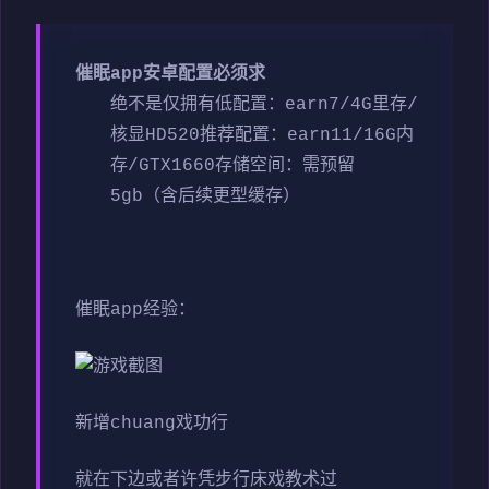
催眠app安卓配置必须求
​绝不是仅拥有低配置​
​：earn7/4G里存/
核显HD520
​推荐配置​
​：earn11/16G内
存/GTX1660
​存储空间​
​：需预留
5gb（含后续更型缓存）
催眠app经验：
新增chuang戏功行
就在下边或者许凭步行床戏教术过