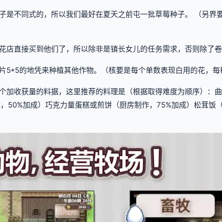
子是不同式的，所以我们最好在夏天之前屯一批草莓种子。 （另界
花店直接买到他们了，所以除非是镇长女儿的任务需求，否则除了卷
片5*5的地凭来种植其他作物。（核要是每个单数表现白用的花，每
个加收获量的料据，这里推荐的料理是（根据取得难度为顺序）：曲奇
，50%加成）巧克力量蛋糕或煎饼（厨房制作，75%加成）松茸饭（