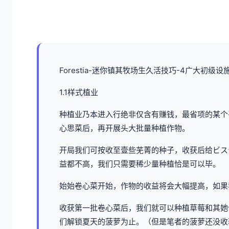
Forestia-迷你镇其牧场生久活技巧-4广大初级设
1.1样式植业
种植业乃本进入行绝非仅含有赚钱，最省项的某个
心思菜后，再开展头大批量种植作物。
开局我们可按收至壹些芜菁的种子，收获后给ビス
益都不高，我们只需要稀少量种植恰是可以毕。
始始卷心菜开始，作物的收益将会大幅提高，如果我们
收获第一批卷心菜后，我们就可以种植草莓和其她
们解锁夏天的菠萝为止。（但是笔者的菠萝还没收