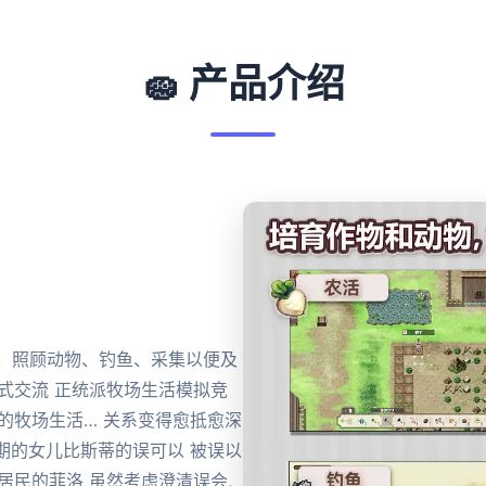
🧽 产品介绍
农田、照顾动物、钓鱼、采集以便及
式交流 正统派牧场生活模拟竞
的牧场生活… 关系变得愈抵愈深
期的女儿比斯蒂的误可以 被误以
居民的菲洛 虽然考虑澄清误会,