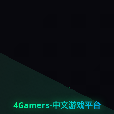
4Gamers-中文游戏平台