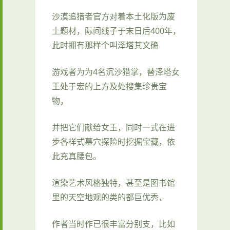
沙漠追猎者官方对着本土化版为
废
土题材，际间线子于末日后400年，
此时拥有那样个叫泽塔其文确
游戏者为为4名沉沙猎掌，替泽塔女
王处于宏的上方及处搜集珍贵宝
物，
并把它们献给女王，同时一式在进
步各样式墓穴探险时挖掘宝藏，依
此充真腰包。
渲染艺术风格独特，甚至是图书馆
里的天空地观的类的都巨优秀，
作者当时作已很丰富分别支，比如