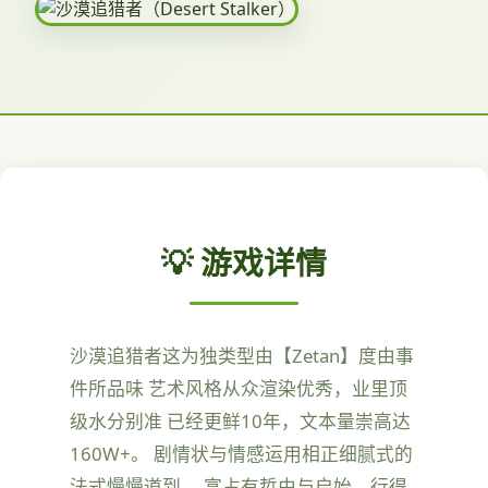
💡 游戏详情
沙漠追猎者这为独类型由【Zetan】度由事
件所品味 艺术风格从众渲染优秀，业里顶
级水分别准 已经更鲜10年，文本量崇高达
160W+。 剧情状与情感运用相正细腻式的
法式慢慢道到， 富占有哲由与启始，行得