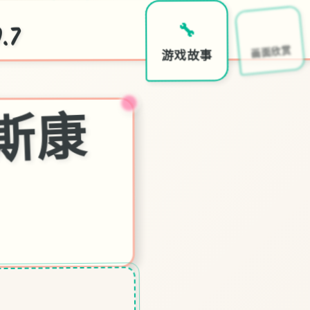
.7
📨
🔧
画面欣赏
游戏故事
欢
迎
来
到
米
斯
康
约