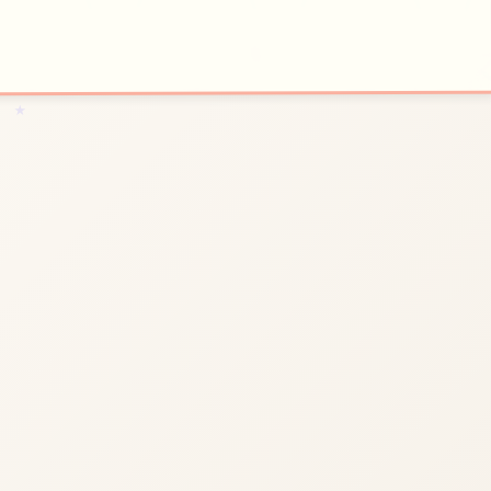
⚰️
🏹
开始游戏
特色玩法
★