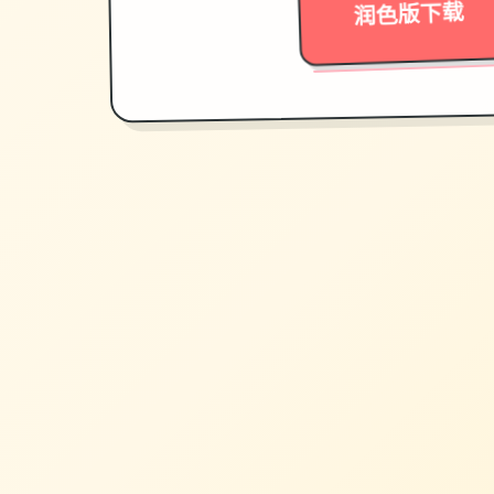
润色版下载