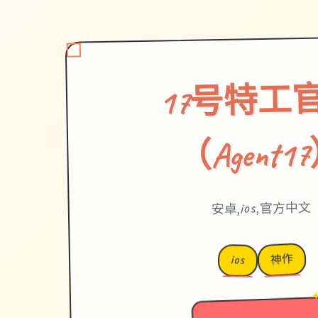
17号特工
（Agent1
安卓,ios,官方中文
神作
ios