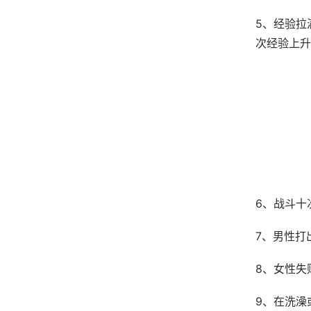
5、经验拉
次经验上升
6、战斗十
7、男性打
8、女性失
9、在洗澡