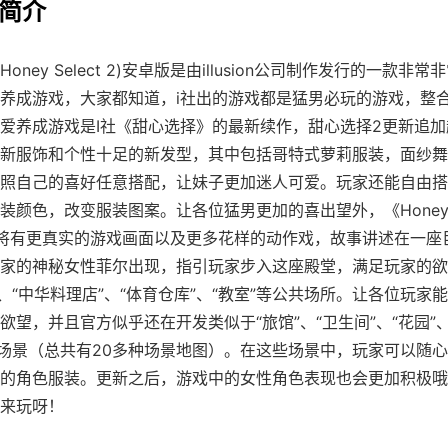
戏简介
Honey Select 2)安卓版是由illusion公司制作发行的一款非
养成游戏，大家都知道，i社出的游戏都是猛男必玩的游戏，整合
爱养成游戏是I社《甜心选择》的最新续作，甜心选择2更新追加超
新服饰和个性十足的新发型，其中包括哥特式萝莉服装，面纱舞
照自己的喜好任意搭配，让妹子更加迷人可爱。玩家还能自由搭
装颜色，改变服装图案。让各位猛男更加的喜出望外，《Honey Se
将有更真实的游戏画面以及更多花样的动作戏，故事讲述在一座
家的神秘女性菲尔出现，指引玩家步入这座殿堂，满足玩家的欲
”、“中华料理店”、“体育仓库”、“教室”等公共场所。让各位玩家
欲望，并且官方似乎还在开发类似于“旅馆”、“卫生间”、“花园”、
等场景（总共有20多种场景地图）。在这些场景中，玩家可以随
的角色服装。更新之后，游戏中的女性角色表现也会更加积极哦
来玩呀！