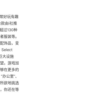
常非常好玩有趣
款由i社推
过130种
者服装等。
配饰品，变
lect
巨大设施
望。游戏加
能够在更多的
“办公室”、
心所欲地挑选
，你还在等