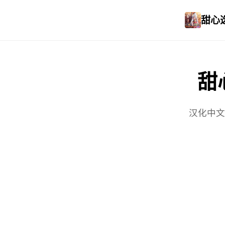
甜心选
甜心
汉化中文