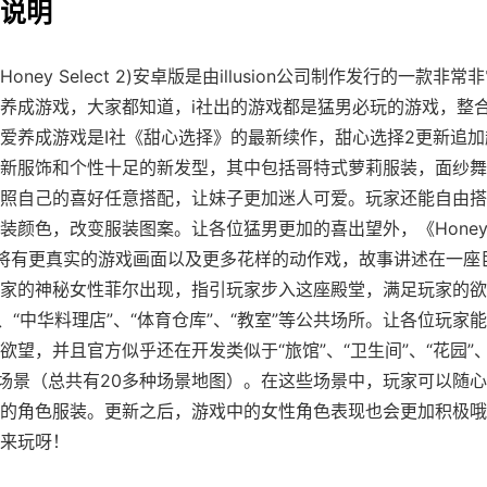
法说明
Honey Select 2)安卓版是由illusion公司制作发行的一款非
养成游戏，大家都知道，i社出的游戏都是猛男必玩的游戏，整合
爱养成游戏是I社《甜心选择》的最新续作，甜心选择2更新追加超
新服饰和个性十足的新发型，其中包括哥特式萝莉服装，面纱舞
照自己的喜好任意搭配，让妹子更加迷人可爱。玩家还能自由搭
装颜色，改变服装图案。让各位猛男更加的喜出望外，《Honey Se
将有更真实的游戏画面以及更多花样的动作戏，故事讲述在一座
家的神秘女性菲尔出现，指引玩家步入这座殿堂，满足玩家的欲
”、“中华料理店”、“体育仓库”、“教室”等公共场所。让各位玩家
欲望，并且官方似乎还在开发类似于“旅馆”、“卫生间”、“花园”、
等场景（总共有20多种场景地图）。在这些场景中，玩家可以随
的角色服装。更新之后，游戏中的女性角色表现也会更加积极哦
来玩呀！