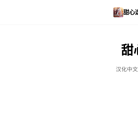
甜心选
甜心
汉化中文