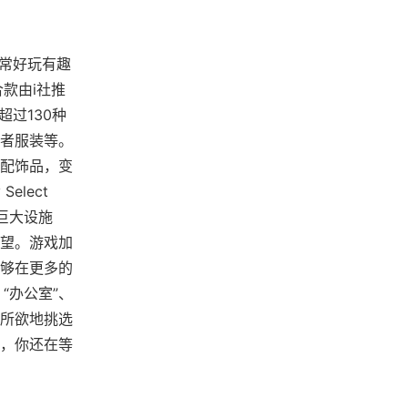
常非常好玩有趣
款由i社推
过130种
者服装等。
配饰品，变
lect
巨大设施
望。游戏加
能够在更多的
“办公室”、
心所欲地挑选
，你还在等