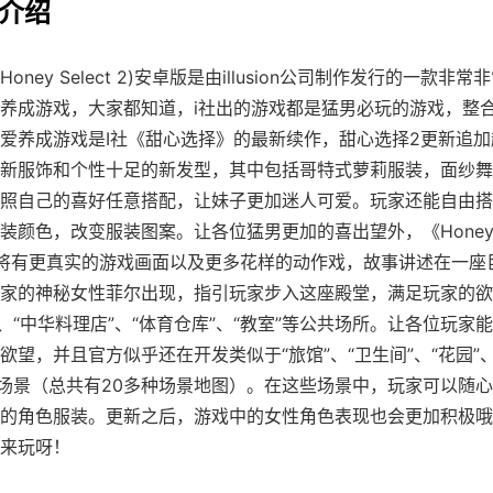
细介绍
Honey Select 2)安卓版是由illusion公司制作发行的一款非
养成游戏，大家都知道，i社出的游戏都是猛男必玩的游戏，整合
爱养成游戏是I社《甜心选择》的最新续作，甜心选择2更新追加超
新服饰和个性十足的新发型，其中包括哥特式萝莉服装，面纱舞
照自己的喜好任意搭配，让妹子更加迷人可爱。玩家还能自由搭
装颜色，改变服装图案。让各位猛男更加的喜出望外，《Honey Se
将有更真实的游戏画面以及更多花样的动作戏，故事讲述在一座
家的神秘女性菲尔出现，指引玩家步入这座殿堂，满足玩家的欲
”、“中华料理店”、“体育仓库”、“教室”等公共场所。让各位玩家
欲望，并且官方似乎还在开发类似于“旅馆”、“卫生间”、“花园”、
等场景（总共有20多种场景地图）。在这些场景中，玩家可以随
的角色服装。更新之后，游戏中的女性角色表现也会更加积极哦
来玩呀！