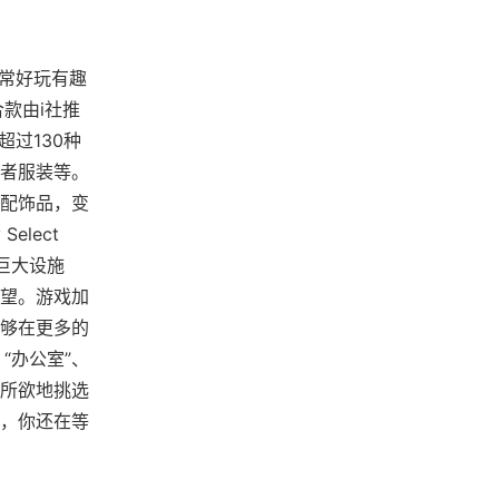
常非常好玩有趣
款由i社推
过130种
者服装等。
配饰品，变
lect
巨大设施
望。游戏加
能够在更多的
“办公室”、
心所欲地挑选
，你还在等