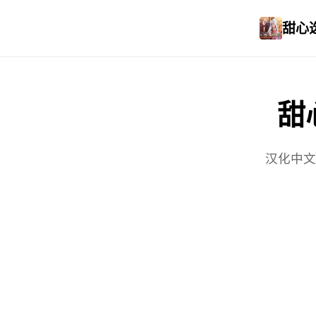
甜心选
甜心
汉化中文