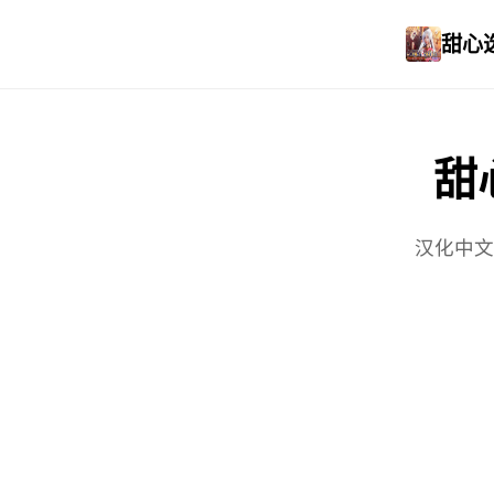
甜心选
甜心
汉化中文