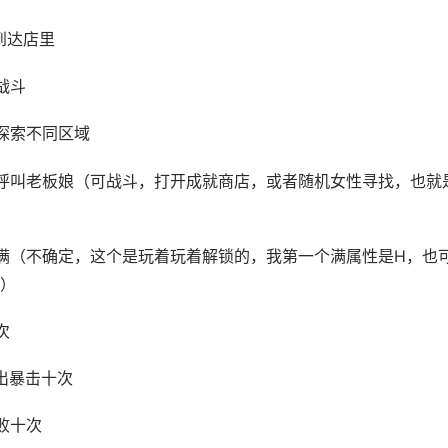
到达店里
战斗
探索不同区域
呼叫老板娘（可战斗，打开成就商店，或者随机女性寻找，也就
满（不确定，这个是玩着玩着解锁的，我第一个满属性是H，也
）
次
出暴击十次
败十次