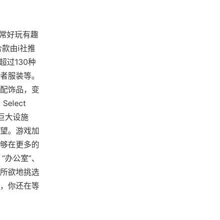
常非常好玩有趣
款由i社推
过130种
者服装等。
配饰品，变
lect
巨大设施
望。游戏加
能够在更多的
“办公室”、
心所欲地挑选
，你还在等