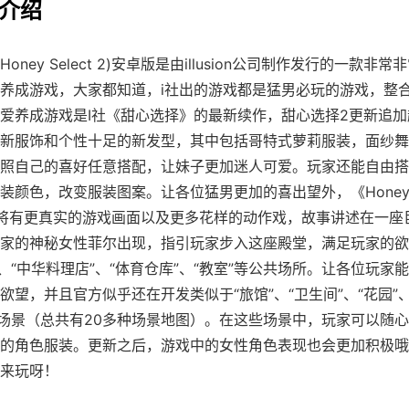
法介绍
Honey Select 2)安卓版是由illusion公司制作发行的一款非
养成游戏，大家都知道，i社出的游戏都是猛男必玩的游戏，整合
爱养成游戏是I社《甜心选择》的最新续作，甜心选择2更新追加超
新服饰和个性十足的新发型，其中包括哥特式萝莉服装，面纱舞
照自己的喜好任意搭配，让妹子更加迷人可爱。玩家还能自由搭
装颜色，改变服装图案。让各位猛男更加的喜出望外，《Honey Se
将有更真实的游戏画面以及更多花样的动作戏，故事讲述在一座
家的神秘女性菲尔出现，指引玩家步入这座殿堂，满足玩家的欲
”、“中华料理店”、“体育仓库”、“教室”等公共场所。让各位玩家
欲望，并且官方似乎还在开发类似于“旅馆”、“卫生间”、“花园”、
等场景（总共有20多种场景地图）。在这些场景中，玩家可以随
的角色服装。更新之后，游戏中的女性角色表现也会更加积极哦
来玩呀！