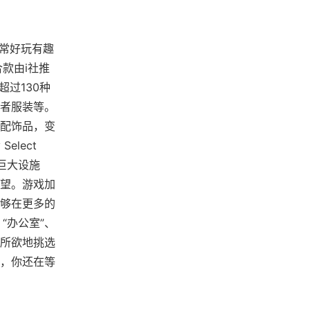
常非常好玩有趣
款由i社推
过130种
者服装等。
配饰品，变
lect
巨大设施
望。游戏加
能够在更多的
“办公室”、
心所欲地挑选
，你还在等