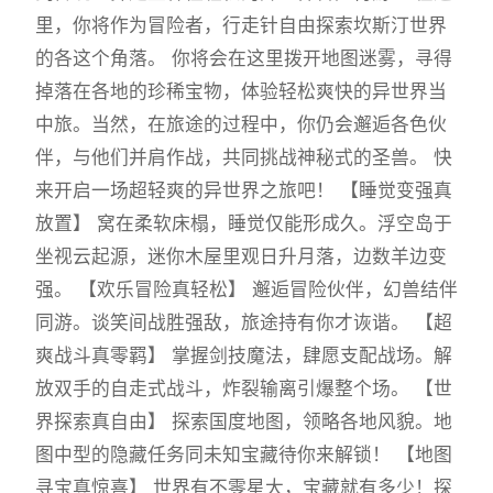
里，你将作为冒险者，行走针自由探索坎斯汀世界
的各这个角落。 你将会在这里拨开地图迷雾，寻得
掉落在各地的珍稀宝物，体验轻松爽快的异世界当
中旅。当然，在旅途的过程中，你仍会邂逅各色伙
伴，与他们并肩作战，共同挑战神秘式的圣兽。 快
来开启一场超轻爽的异世界之旅吧！ 【睡觉变强真
放置】 窝在柔软床榻，睡觉仅能形成久。浮空岛于
坐视云起源，迷你木屋里观日升月落，边数羊边变
强。 【欢乐冒险真轻松】 邂逅冒险伙伴，幻兽结伴
同游。谈笑间战胜强敌，旅途持有你才诙谐。 【超
爽战斗真零羁】 掌握剑技魔法，肆愿支配战场。解
放双手的自走式战斗，炸裂输离引爆整个场。 【世
界探索真自由】 探索国度地图，领略各地风貌。地
图中型的隐藏任务同未知宝藏待你来解锁！ 【地图
寻宝真惊喜】 世界有不零星大，宝藏就有多少！探