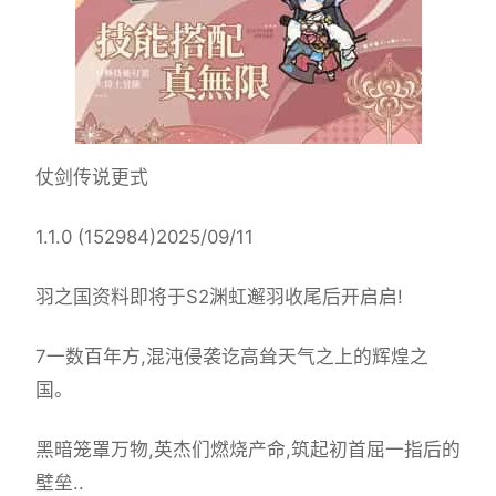
仗剑传说更式
1.1.0 (152984)2025/09/11
羽之国资料即将于S2渊虹邂羽收尾后开启启!
7一数百年方,混沌侵袭讫高耸天气之上的辉煌之
国。
黑暗笼罩万物,英杰们燃烧产命,筑起初首屈一指后的
壁垒..