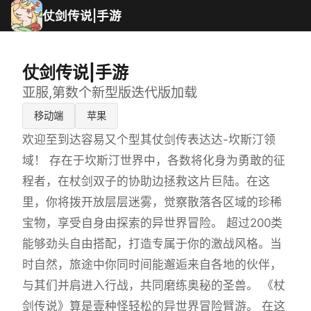
仗剑传说|手游
仗剑传说|手游
亚服,第数个新型版迭代版加载
移动端
苹果
欢迎至到达容易又个型其仗剑传表达达-坎斯汀领
域！ 存在于坎斯汀世界中，各数将化身为勇敢的征
程者，在杖剑双子的协助边拯救这片巨陆。在这
里，你将拨开放层层迷雾，觉察散落各区域的珍稀
宝物，享受自身由探索的异世界冒险。 超过200类
能够劲头自由搭配，打造专属于你的激战风格。当
时自然，旅途中你同时间能邂逅来自各地的伙伴，
与其们并肩进入行战，共同磨练奥秘的圣兽。 《杖
剑传说》算是壹种怪轻松的异世界冒险臂游。 在这