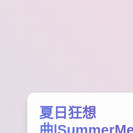
夏日狂想
曲|SummerMe