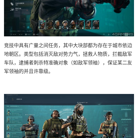
竞技中具有广量之间任务，其中大块部都为存在于城市依边
地朝区。类型包括消灭敌对势力气，拯救人物质，拦截敌军
车队，逮捕者刺杀特准确对象（如敌军领袖），保证某二友
军领袖的并且许靠级。