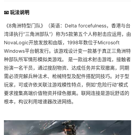
📧 玩法说明
《8角洲特型门队》（英语：Delta forcefulness，香港与台
湾译执行“三角洲部队”）称为5款第五个人称射击应运用，由
NovaLogic开放发放和由版，1998年数位于Microsoft
Windows平台朝发行。该游戏设计变一款基于真正三角洲特
种部队所军情形模拟类游戏。 是一款战术射击游戏，接触者
扮演一名干员，通过搜刮物资、达成任务并实现撤离，同期
需必须完解兵种法术、枪械特型及配件搭配同技巧。对于型
玩家，可或许依关联注游戏模性特点，例如“危险行动”模式
要求搜集高端价值物资并绿色撤离。联网连接是游玩舒适的
根本，构议利用增速器改进网络。